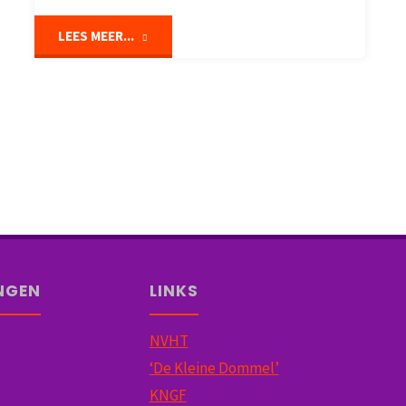
"Nieuwe
LEES MEER...
website
online"
NGEN
LINKS
NVHT
‘De Kleine Dommel’
KNGF