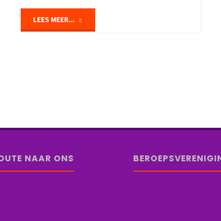
"Welkom
LEES MEER...
Luc"
OUTE NAAR ONS
BEROEPSVERENIGI