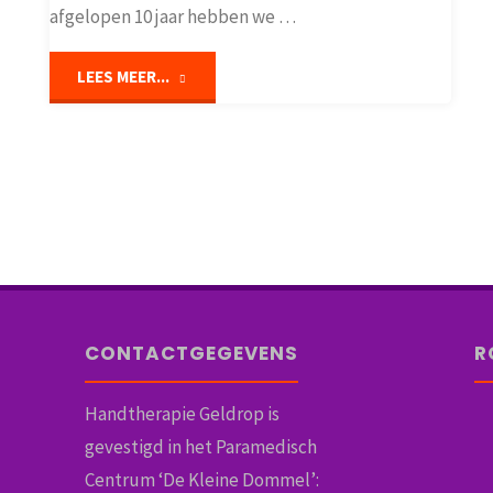
afgelopen 10 jaar hebben we …
"10
LEES MEER...
jaar
Handtherapie
Geldrop"
CONTACTGEGEVENS
R
Handtherapie Geldrop is
gevestigd in het Paramedisch
Centrum ‘De Kleine Dommel’: